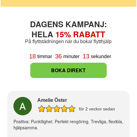
DAGENS KAMPANJ:
HELA
15% RABATT
På flyttstädningen när du bokar flytthjälp
12
18
36
timmar
minuter
sekunder
BOKA DIREKT
Amelie Öster
för 2 veckor sedan
Positiva: Punktlighet. Perfekt rengöring. Trevliga, flexibla,
hjälpsamma.