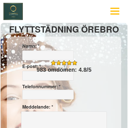
FLYTTSTÄDNING ÖREBRO
Namn: *
E-post: *
983 omdömen: 4.8/5
Telefonnummer: *
Meddelande: *